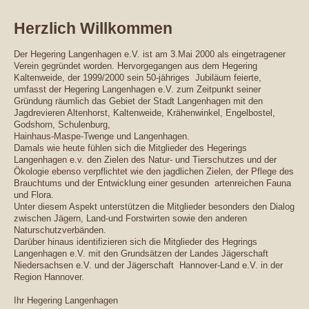
Herzlich Willkommen
Der Hegering Langenhagen e.V. ist am 3.Mai 2000 als eingetragener
Verein gegründet worden. Hervorgegangen aus dem Hegering
Kaltenweide, der 1999/2000 sein 50-jähriges Jubiläum feierte,
umfasst der Hegering Langenhagen e.V. zum Zeitpunkt seiner
Gründung räumlich das Gebiet der Stadt Langenhagen mit den
Jagdrevieren Altenhorst, Kaltenweide, Krähenwinkel, Engelbostel,
Godshorn, Schulenburg,
Hainhaus-Maspe-Twenge und Langenhagen.
Damals wie heute fühlen sich die Mitglieder des Hegerings
Langenhagen e.v. den Zielen des Natur- und Tierschutzes und der
Ökologie ebenso verpflichtet wie den jagdlichen Zielen, der Pflege des
Brauchtums und der Entwicklung einer gesunden artenreichen Fauna
und Flora.
Unter diesem Aspekt unterstützen die Mitglieder besonders den Dialog
zwischen Jägern, Land-und Forstwirten sowie den anderen
Naturschutzverbänden.
Darüber hinaus identifizieren sich die Mitglieder des Hegrings
Langenhagen e.V. mit den Grundsätzen der Landes Jägerschaft
Niedersachsen e.V. und der Jägerschaft Hannover-Land e.V. in der
Region Hannover.
Ihr Hegering Langenhagen